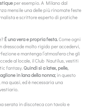
stique
per esempio. A Milano dal
nza mensile una delle più rinomate feste
nalista e scrittore esperto di pratiche
ue?
É una vera e propria festa.
Come ogni
un dresscode molto rigido per accedervi,
perfezione e mantenga l’atmosfera che gli
cede al locale, il Club Nautilus, vestiti
ic fantasy.
Quindi sì a latex, pelle,
aglione in lana della nonna;
in questo
, ma quasi, ed è necessaria una
vestiario.
una serata in discoteca con tavolo e