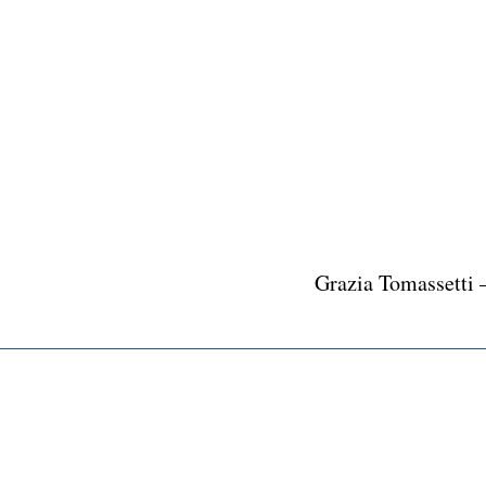
Vai
al
contenuto
Grazia Tomassetti 