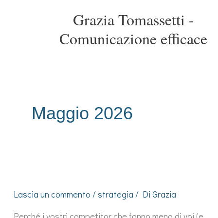
Vai
Grazia Tomassetti -
al
contenuto
Comunicazione efficace
Maggio 2026
Lascia un commento
/
strategia
/ Di
Grazia
Perché i vostri competitor che fanno meno di voi (e