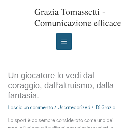
Vai
Grazia Tomassetti -
al
contenuto
Comunicazione efficace
Menu
principale
Un giocatore lo vedi dal
coraggio, dall’altruismo, dalla
fantasia.
Lascia un commento
/
Uncategorized
/ Di
Grazia
Lo sport è da sempre considerato come uno dei
modi più piacevoli e diffusi per veicolare valori, e