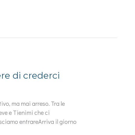
re di crederci
vo, ma mai arreso. Tra le
eve e Tienimi che ci
asciamo entrareArriva il giorno