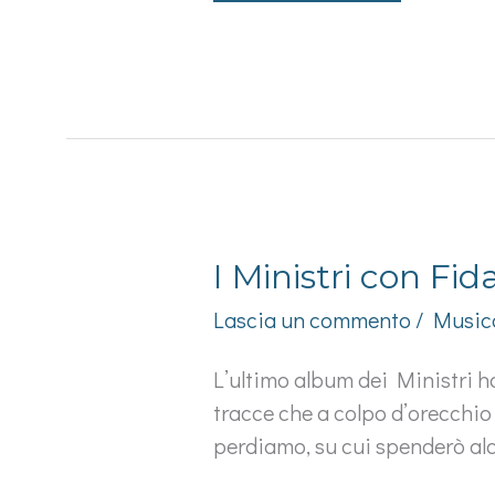
film
venuto
male,
tanto
è
banale.
I Ministri con Fi
Lascia un commento
/
Music
L’ultimo album dei Ministri h
tracce che a colpo d’orecchio
perdiamo, su cui spenderò alcu