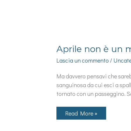
Aprile non è un m
Lascia un commento
/
Uncate
Ma davvero pensavi che sareb
sanguinosa da cui esci a spall
tornato con un passeggino. Sol
Aprile
Read More »
non
è
un