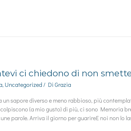
datevi ci chiedono di non smette
a
,
Uncategorized
/ Di
Grazia
a un sapore diverso e meno rabbioso, più contemplati
 colpiscono (a mio gusto) di più, ci sono Memoria br
ne parole. Arriva il giorno per guarireE noi non lo l