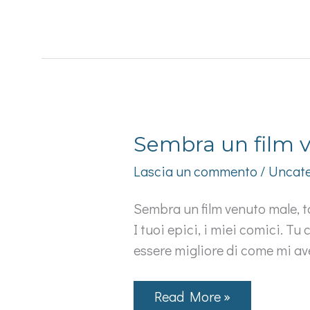
mese
come
gli
altri
Sembra un film v
Lascia un commento
/
Uncate
Sembra un film venuto male, ta
I tuoi epici, i miei comici. Tu
essere migliore di come mi a
Sembra
Read More »
un