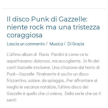
di
Appino
è
una
Il disco Punk di Gazzelle:
canzone
coraggiosa
niente rock ma una tristezza
coraggiosa
Lascia un commento
/
Musica
/ Di
Grazia
L’ultimo album di Flavio Pardini è come ce lo
aspettavamo: doloroso, ma accogliente. In fin dei
conti Gazzelle sta bene. Una citazione dal testo di
Punk — Gazzelle Finalmente è uscito un disco
frizzantino, solare, da spiaggia…Per affrontare al
meglio le vacanze natalizie, l’ultimo disco dei
Gazzelle è quello che ci voleva. Della serie che se ti
senti