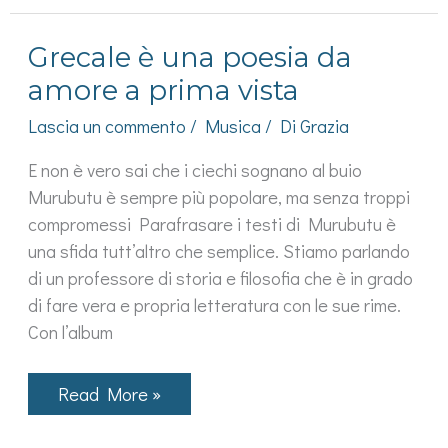
Via
di
Gioia:
Grecale è una poesia da
uno
tsunami
amore a prima vista
troppo
violento
Lascia un commento
/
Musica
/ Di
Grazia
per
l’Ariston
di
E non è vero sai che i ciechi sognano al buio
Sanremo
Murubutu è sempre più popolare, ma senza troppi
compromessi Parafrasare i testi di Murubutu è
una sfida tutt’altro che semplice. Stiamo parlando
di un professore di storia e filosofia che è in grado
di fare vera e propria letteratura con le sue rime.
Con l’album
Grecale
Read More »
è
una
poesia