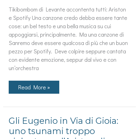
Tikibombom di Levante accontenta tutti: Ariston
e Spotify Una canzone credo debba essere tante
cose: un bel testo e una bella musica su cui
appoggiarsi, principalmente. Ma una canzone di
Sanremo deve essere qualcosa di più che un buon
pezzo per Spotify. Deve colpire seppure cantata
con evidente emozione, seppur dal vivo e con
un’orchestra
Per
Read More »
me
la
vincitrice
di
Sanremo
Gli Eugenio in Via di Gioia:
2020
è
uno tsunami troppo
Levante