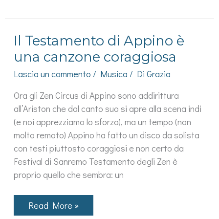
mano
chi
non
ha
Il Testamento di Appino è
avuto
una
una canzone coraggiosa
ragazza
con
Lascia un commento
/
Musica
/ Di
Grazia
i
mostri
sotto
Ora gli Zen Circus di Appino sono addirittura
il
all’Ariston che dal canto suo si apre alla scena indi
letto?
(e noi apprezziamo lo sforzo), ma un tempo (non
molto remoto) Appino ha fatto un disco da solista
con testi piuttosto coraggiosi e non certo da
Festival di Sanremo Testamento degli Zen è
proprio quello che sembra: un
Il
Read More »
Testamento