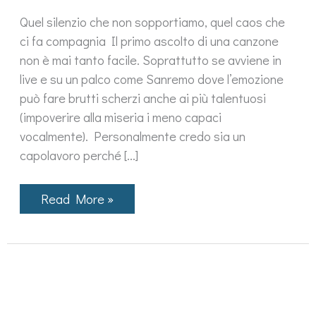
Quel silenzio che non sopportiamo, quel caos che
ci fa compagnia Il primo ascolto di una canzone
non è mai tanto facile. Soprattutto se avviene in
live e su un palco come Sanremo dove l’emozione
può fare brutti scherzi anche ai più talentuosi
(impoverire alla miseria i meno capaci
vocalmente). Personalmente credo sia un
capolavoro perché […]
Musica
Read More »
leggerissima
di
Colapesce
e
Dimartino
è
l’inno
di
Sanremo