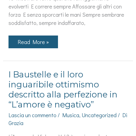
evolverti E correre sempre Affossare gli altri con
forza E senza sporcarti le mani Sempre sembrare
soddisfatto, sempre indaffarato,
Grazie
Read More »
agli
Eugenio
in
Via
di
I Baustelle e il loro
Gioia
non
inguaribile ottimismo
c’è
neanche
descritto alla perfezione in
il
bisogno
“L’amore è negativo”
di
andare
Lascia un commento
/
Musica
,
Uncategorized
/ Di
Altrove
Grazia