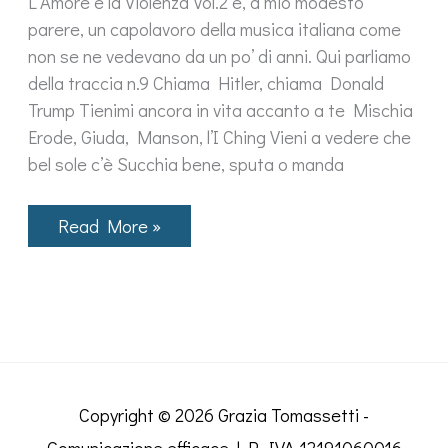
L’Amore e la Violenza Vol.2 è, a mio modesto
parere, un capolavoro della musica italiana come
non se ne vedevano da un po’ di anni. Qui parliamo
della traccia n.9 Chiama Hitler, chiama Donald
Trump Tienimi ancora in vita accanto a te Mischia
Erode, Giuda, Manson, l’I Ching Vieni a vedere che
bel sole c’è Succhia bene, sputa o manda
I
Read More »
Baustelle
e
il
loro
inguaribile
ottimismo
descritto
alla
perfezione
in
Copyright © 2026
Grazia Tomassetti -
“L’amore
è