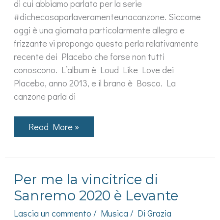
di cui abbiamo parlato per la serie
#dichecosaparlaveramenteunacanzone. Siccome
oggi è una giornata particolarmente allegra e
frizzante vi propongo questa perla relativamente
recente dei Placebo che forse non tutti
conoscono. L’album è Loud Like Love dei
Placebo, anno 2013, e il brano è Bosco. La
canzone parla di
Bosco
Read More »
dei
Placebo
spiega
la
più
Per me la vincitrice di
banale
delle
Sanremo 2020 è Levante
lezioni
d’amore
Lascia un commento
/
Musica
/ Di
Grazia