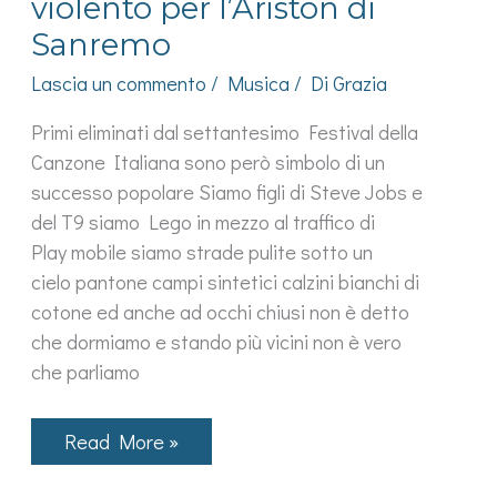
violento per l’Ariston di
Sanremo
Lascia un commento
/
Musica
/ Di
Grazia
Primi eliminati dal settantesimo Festival della
Canzone Italiana sono però simbolo di un
successo popolare Siamo figli di Steve Jobs e
del T9 siamo Lego in mezzo al traffico di
Play mobile siamo strade pulite sotto un
cielo pantone campi sintetici calzini bianchi di
cotone ed anche ad occhi chiusi non è detto
che dormiamo e stando più vicini non è vero
che parliamo
Gli
Read More »
Eugenio
in