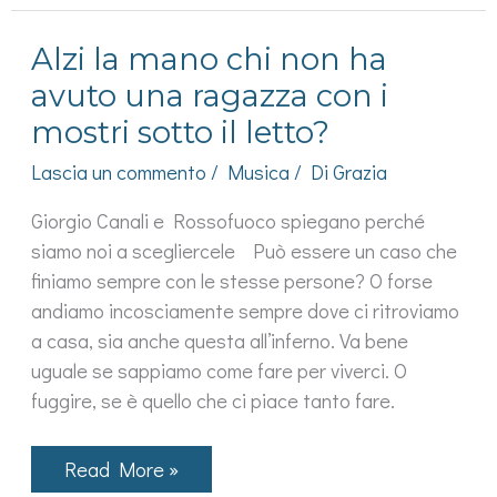
da
amore
Alzi la mano chi non ha
a
prima
avuto una ragazza con i
vista
mostri sotto il letto?
Lascia un commento
/
Musica
/ Di
Grazia
Giorgio Canali e Rossofuoco spiegano perché
siamo noi a scegliercele Può essere un caso che
finiamo sempre con le stesse persone? O forse
andiamo incosciamente sempre dove ci ritroviamo
a casa, sia anche questa all’inferno. Va bene
uguale se sappiamo come fare per viverci. O
fuggire, se è quello che ci piace tanto fare.
Alzi
Read More »
la