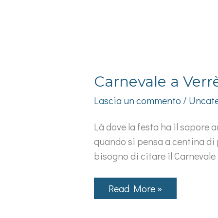
Carnevale a Verr
Lascia un commento
/
Uncate
Là dove la festa ha il sapore 
quando si pensa a centina di p
bisogno di citare il Carnevale 
Carnevale
Read More »
a
Verrès