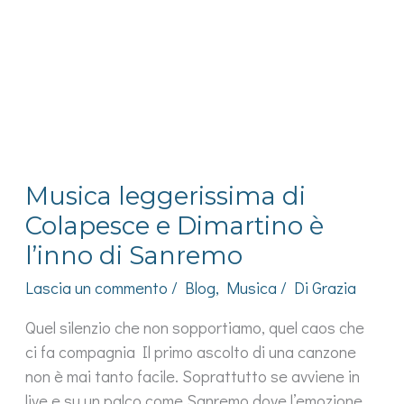
al
monologo
della
povera
Lorena
Cesarini
Musica leggerissima di
Colapesce e Dimartino è
l’inno di Sanremo
Lascia un commento
/
Blog
,
Musica
/ Di
Grazia
Quel silenzio che non sopportiamo, quel caos che
ci fa compagnia Il primo ascolto di una canzone
non è mai tanto facile. Soprattutto se avviene in
live e su un palco come Sanremo dove l’emozione