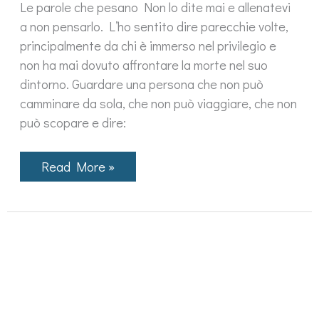
Le parole che pesano Non lo dite mai e allenatevi
a non pensarlo. L’ho sentito dire parecchie volte,
principalmente da chi è immerso nel privilegio e
non ha mai dovuto affrontare la morte nel suo
dintorno. Guardare una persona che non può
camminare da sola, che non può viaggiare, che non
può scopare e dire:
Non
Read More »
dite
mai:
“Se
fossi
nato
così,
mi
ammazzerei”
–
Le
parole