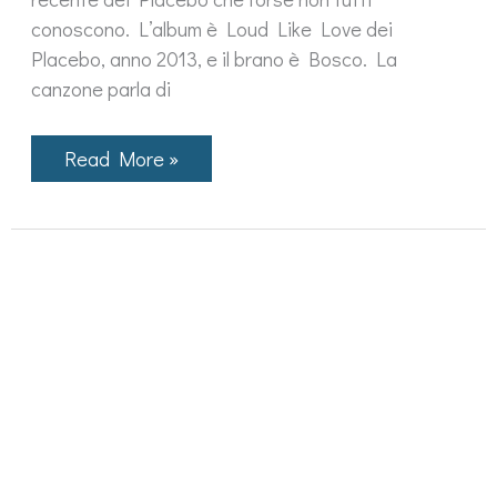
conoscono. L’album è Loud Like Love dei
Placebo, anno 2013, e il brano è Bosco. La
canzone parla di
Bosco
Read More »
dei
Placebo
spiega
la
più
banale
delle
lezioni
d’amore