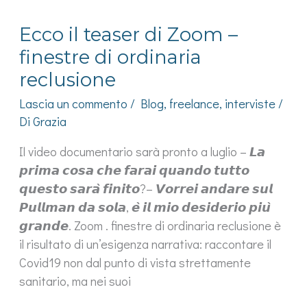
Ecco il teaser di Zoom –
finestre di ordinaria
reclusione
Lascia un commento
/
Blog
,
freelance
,
interviste
/
Di
Grazia
Il video documentario sarà pronto a luglio – 𝙇𝙖
𝙥𝙧𝙞𝙢𝙖 𝙘𝙤𝙨𝙖 𝙘𝙝𝙚 𝙛𝙖𝙧𝙖𝙞 𝙦𝙪𝙖𝙣𝙙𝙤 𝙩𝙪𝙩𝙩𝙤
𝙦𝙪𝙚𝙨𝙩𝙤 𝙨𝙖𝙧𝙖̀ 𝙛𝙞𝙣𝙞𝙩𝙤?– 𝙑𝙤𝙧𝙧𝙚𝙞 𝙖𝙣𝙙𝙖𝙧𝙚 𝙨𝙪𝙡
𝙋𝙪𝙡𝙡𝙢𝙖𝙣 𝙙𝙖 𝙨𝙤𝙡𝙖, 𝙚̀ 𝙞𝙡 𝙢𝙞𝙤 𝙙𝙚𝙨𝙞𝙙𝙚𝙧𝙞𝙤 𝙥𝙞𝙪̀
𝙜𝙧𝙖𝙣𝙙𝙚. Zoom . finestre di ordinaria reclusione è
il risultato di un’esigenza narrativa: raccontare il
Covid19 non dal punto di vista strettamente
sanitario, ma nei suoi