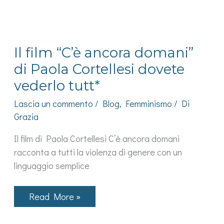
che
pesano
Il film “C’è ancora domani”
di Paola Cortellesi dovete
vederlo tutt*
Lascia un commento
/
Blog
,
Femminismo
/ Di
Grazia
Il film di Paola Cortellesi C’è ancora domani
racconta a tutti la violenza di genere con un
linguaggio semplice
Il
Read More »
film
“C’è
ancora