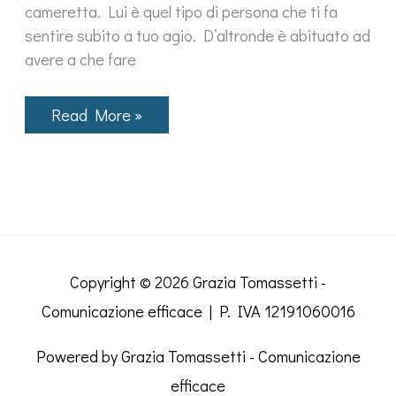
cameretta. Lui è quel tipo di persona che ti fa
sentire subito a tuo agio. D’altronde è abituato ad
avere a che fare
Gianluca
Read More »
in
quarantena
coltiva
menta
e
perplessità
Copyright © 2026
Grazia Tomassetti -
Comunicazione efficace
| P. IVA 12191060016
Powered by
Grazia Tomassetti - Comunicazione
efficace