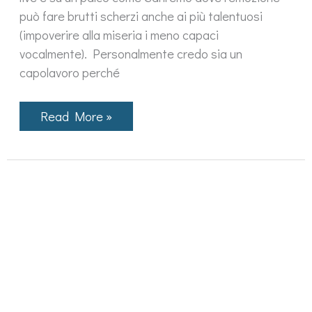
può fare brutti scherzi anche ai più talentuosi
(impoverire alla miseria i meno capaci
vocalmente). Personalmente credo sia un
capolavoro perché
Musica
Read More »
leggerissima
di
Colapesce
e
Dimartino
è
l’inno
di
Sanremo