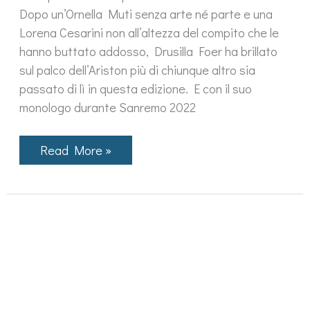
Dopo un’Ornella Muti senza arte né parte e una
Lorena Cesarini non all’altezza del compito che le
hanno buttato addosso, Drusilla Foer ha brillato
sul palco dell’Ariston più di chiunque altro sia
passato di lì in questa edizione. E con il suo
monologo durante Sanremo 2022
Il
Read More »
trionfo
di
Drusilla
Foer
sul
palco
dell’Ariston
è
il
colpo
di
grazia