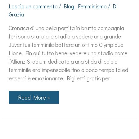
Lascia un commento
/
Blog
,
Femminismo
/ Di
Grazia
Cronaca di una bella partita in brutta compagnia
Ieri sono stata allo stadio a vedere una grande
Juventus femminile battere un ottimo Olympique
Lione. Fin qui tutto bene: vedere uno stadio come
l’Allianz Stadium dedicato a una sfida di calcio
femminile era impensabile fino a poco tempo fa ed
esserci è emozionante. Biglietti gratis per
Ho
Read More »
visto
la
Juventus
Femminile
battere
l’Olympique
Lione