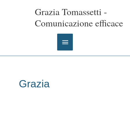
Vai
Grazia Tomassetti -
al
contenuto
Comunicazione efficace
Menu
principale
Grazia