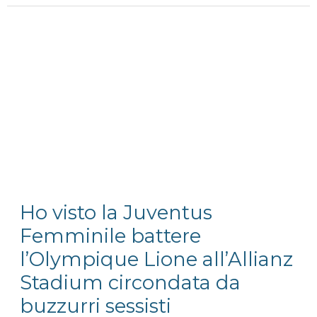
domani”
di
Paola
Cortellesi
dovete
vederlo
tutt*
Ho visto la Juventus
Femminile battere
l’Olympique Lione all’Allianz
Stadium circondata da
buzzurri sessisti