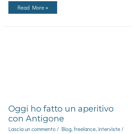
Ecco
Read More »
il
teaser
di
Zoom
–
finestre
di
ordinaria
reclusione
Oggi ho fatto un aperitivo
con Antigone
Lascia un commento
/
Blog
,
freelance
,
interviste
/