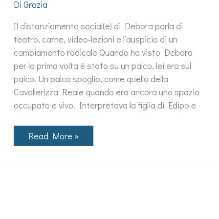
Di
Grazia
Il distanziamento social(e) di Debora parla di
teatro, carne, video-lezioni e l’auspicio di un
cambiamento radicale Quando ho visto Debora
per la prima volta è stato su un palco, lei era sul
palco. Un palco spoglio, come quello della
Cavallerizza Reale quando era ancora uno spazio
occupato e vivo. Interpretava la figlia di Edipo e
Oggi
Read More »
ho
fatto
un
aperitivo
con
Antigone