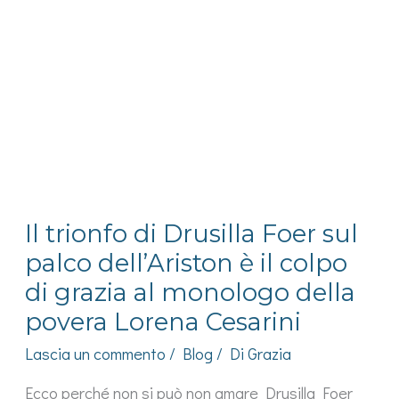
all’Allianz
Stadium
circondata
da
buzzurri
sessisti
Il trionfo di Drusilla Foer sul
palco dell’Ariston è il colpo
di grazia al monologo della
povera Lorena Cesarini
Lascia un commento
/
Blog
/ Di
Grazia
Ecco perché non si può non amare Drusilla Foer