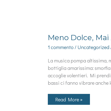
Meno Dolce, Mai
1 commento
/
Uncategorized
La musica pompa altissima, mi 
bottiglia amarissima: smorfia
accoglie volentieri. Mi prend
bassi ci fanno vibrare anche l
Meno
Read More »
Dolce,
Mai