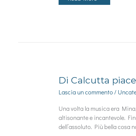
che
si
scrostano
dai
muri
Di Calcutta piace
Lascia un commento
/
Uncate
Una volta la musica era Mina, 
altisonante e incantevole. Fino
dell’assoluto. Più bella cosa n