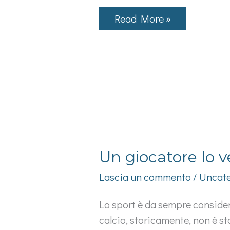
Di
Read More »
Calcutta
piace
la
mediocrità
che
ci
appartiene
Un giocatore lo ve
Lascia un commento
/
Uncate
Lo sport è da sempre considera
calcio, storicamente, non è 