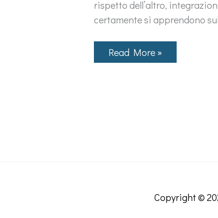
rispetto dell’altro, integrazio
certamente si apprendono sul 
Un
Read More »
giocatore
lo
vedi
dal
coraggio,
dall’altruismo,
dalla
fantasia.
Copyright © 2