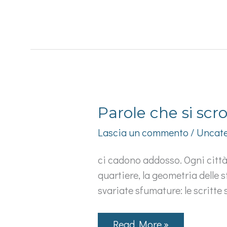
Amaro.
Parole che si scr
Lascia un commento
/
Uncate
ci cadono addosso. Ogni città
quartiere, la geometria delle 
svariate sfumature: le scritte
Parole
Read More »