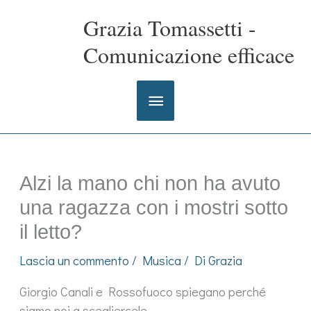
Vai
Grazia Tomassetti -
al
contenuto
Comunicazione efficace
Menu
principale
Alzi la mano chi non ha avuto
una ragazza con i mostri sotto
il letto?
Lascia un commento
/
Musica
/ Di
Grazia
Giorgio Canali e Rossofuoco spiegano perché
siamo noi a scegliercele