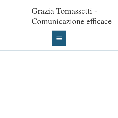
Vai
Grazia Tomassetti -
al
contenuto
Comunicazione efficace
Menu
principale