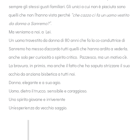
sempre gli stessi gusti familiari. Gli unici a cui non è piaciuta sono
quelli che non l’hanno vista perché
“che cazzo ci fa un uomo vestito
da donna a Sanremo?”
.
Ma veniamo a noi, a Lei.
Un uomo travestito da donna di 80 anni che fa la co-conduttrice di
Sanremo ha messo d’accordo tutti quelli che hanno ardito a vederla,
anche solo per curiosità o spirito critico. Pazzesco, ma un motivo c’è.
La bravura, in primis, ma anche il fatto che ha saputo strizzare il suo
occhio da anziana bisbetica a tutti noi.
Donna, elegante e a suo agio.
Uomo, dietro il trucco, sensibile e coraggioso.
Uno spirito giovane e irriverente
Un’esperienza da vecchio saggio.