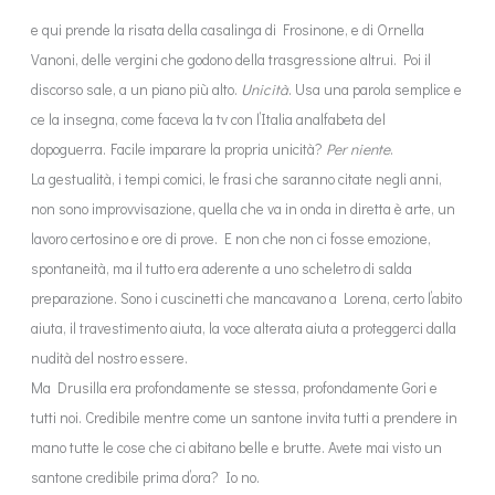
e qui prende la risata della casalinga di Frosinone, e di Ornella
Vanoni, delle vergini che godono della trasgressione altrui. Poi il
discorso sale, a un piano più alto.
Unicità
. Usa una parola semplice e
ce la insegna, come faceva la tv con l’Italia analfabeta del
dopoguerra.
Facile imparare la propria unicità?
Per niente
.
La gestualità, i tempi comici, le frasi che saranno citate negli anni,
non sono improvvisazione, quella che va in onda in diretta è arte, un
lavoro certosino e ore di prove. E non che non ci fosse emozione,
spontaneità, ma il tutto era aderente a uno scheletro di salda
preparazione. Sono i cuscinetti che mancavano a Lorena, certo l’abito
aiuta, il travestimento aiuta, la voce alterata aiuta a proteggerci dalla
nudità del nostro essere.
Ma Drusilla era profondamente se stessa, profondamente Gori e
tutti noi. Credibile mentre come un santone invita tutti a prendere in
mano tutte le cose che ci abitano belle e brutte. Avete mai visto un
santone credibile prima d’ora? Io no.