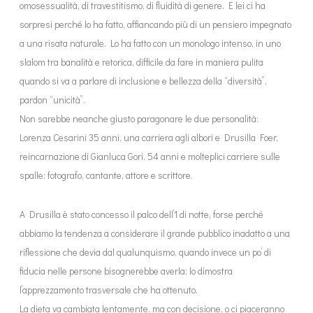
omosessualità, di travestitismo, di fluidità di genere. E lei ci ha
sorpresi perché lo ha fatto, affiancando più di un pensiero impegnato
a una risata naturale. Lo ha fatto con un monologo intenso, in uno
slalom tra banalità e retorica, difficile da fare in maniera pulita
quando si va a parlare di inclusione e bellezza della “diversità”,
pardon “unicità”.
Non sarebbe neanche giusto paragonare le due personalità:
Lorenza Cesarini 35 anni, una carriera agli albori e Drusilla Foer,
reincarnazione di Gianluca Gori, 54 anni e molteplici carriere sulle
spalle: fotografo, cantante, attore e scrittore.
A Drusilla è stato concesso il palco dell’1 di notte, forse perché
abbiamo la tendenza a considerare il grande pubblico inadatto a una
riflessione che devia dal qualunquismo, quando invece un po’ di
fiducia nelle persone bisognerebbe averla; lo dimostra
l’apprezzamento trasversale che ha ottenuto.
La dieta va cambiata lentamente, ma con decisione, o ci piaceranno