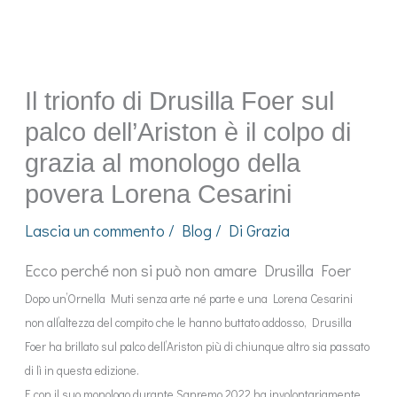
Il trionfo di Drusilla Foer sul
palco dell’Ariston è il colpo di
grazia al monologo della
povera Lorena Cesarini
Lascia un commento
/
Blog
/ Di
Grazia
Ecco perché non si può non amare Drusilla Foer
Dopo un’Ornella Muti senza arte né parte e una Lorena Cesarini
non all’altezza del compito che le hanno buttato addosso, Drusilla
Foer ha brillato sul palco dell’Ariston più di chiunque altro sia passato
di lì in questa edizione.
E con il suo monologo durante Sanremo 2022 ha involontariamente