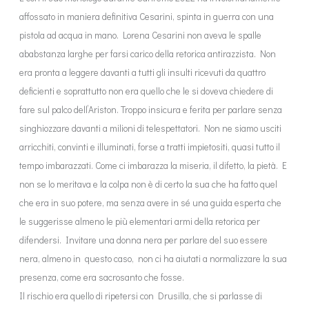
affossato in maniera definitiva Cesarini, spinta in guerra con una
pistola ad acqua in mano. Lorena Cesarini non aveva le spalle
ababstanza larghe per farsi carico della retorica antirazzista. Non
era pronta a leggere davanti a tutti gli insulti ricevuti da quattro
deficienti e soprattutto non era quello che le si doveva chiedere di
fare sul palco dell’Ariston. Troppo insicura e ferita per parlare senza
singhiozzare davanti a milioni di telespettatori. Non ne siamo usciti
arricchiti, convinti e illuminati, forse a tratti impietositi, quasi tutto il
tempo imbarazzati. Come ci imbarazza la miseria, il difetto, la pietà. E
non se lo meritava e la colpa non è di certo la sua che ha fatto quel
che era in suo potere, ma senza avere in sé una guida esperta che
le suggerisse almeno le più elementari armi della retorica per
difendersi. Invitare una donna nera per parlare del suo essere
nera, almeno in questo caso, non ci ha aiutati a normalizzare la sua
presenza, come era sacrosanto che fosse.
Il rischio era quello di ripetersi con Drusilla, che si parlasse di