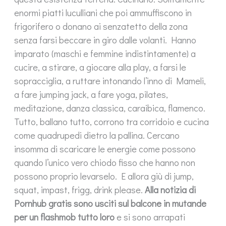
enormi piatti luculliani che poi ammuffiscono in
frigorifero o donano ai senzatetto della zona
senza farsi beccare in giro dalle volanti. Hanno
imparato (maschi e femmine indistintamente) a
cucire, a stirare, a giocare alla play, a farsi le
sopracciglia, a ruttare intonando l’inno di Mameli,
a fare jumping jack, a fare yoga, pilates,
meditazione, danza classica, caraibica, flamenco.
Tutto, ballano tutto, corrono tra corridoio e cucina
come quadrupedi dietro la pallina. Cercano
insomma di scaricare le energie come possono
quando l’unico vero chiodo fisso che hanno non
possono proprio levarselo. E allora giù di jump,
squat, impast, frigg, drink please.
Alla notizia di
Pornhub gratis sono usciti sul balcone in mutande
per un flashmob tutto loro
e si sono arrapati