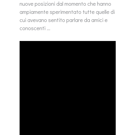
nuove posizioni dal momento che hanno
ampiamente sperimentato tutte quelle di
cui avevano sentito parlare da amici e
conoscenti …