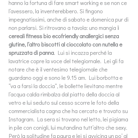
hanno la fortuna di fare smart working e se non ce
l’avessero, la inventerebbero. Si fingono
impegnatissimi, anche di sabato e domenica pur di
non parlarsi. Si ritrovano a tavola: uno mangia
i
cereali fitness bio ecofriendly anallergici senza
glutine, l’altro biscotti al cioccolato con nutella e
spruzzata di panna
. Lui si incazza perché la
lavatrice copre la voce del telegiornale. Lei gli fa
notare che è il ventesimo telegiornale che
guardano oggi e sono le 9.15 am. Lui borbotta e
“va a farsi la doccia”, le bollette lievitano mentre
l’acqua calda rimbalza dal piatto della doccia al
vetro e lui seduto sul cesso scorre le foto della
commercialista cagna che ha cercato e trovato su
Instagram. La sera si trovano nel letto, lei pigiama
in pile con conigli, lui mutandina tutt’altro che sexy.
Però la solitudine fa paura e lei si avvicina un po’ al