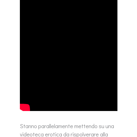
Stanno parallelamente mettendo su una
videoteca erotica da rispolverare alla