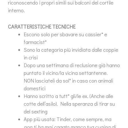
riconoscendo i propri simili sui balconi del cortile
interno.
CARATTERISTICHE TECNICHE
Escono solo per sbavare su cassier* e
farmacist*
Sono la categoria più invidiata dalle coppie
in crisi
Dopo una settimana di reclusione già hanno
puntato il vicino/la vicina settantenne.
NON lasciateli da sol* in casa con animali
domestici
Hanno scritto a tutt* gli/le ex. (Anche alle
cotte dell’asilo). Nella speranza di tirar su
del sexting
App più usata: Tinder, come sempre, ma
non ti ha mai cagato manco tua cugina di