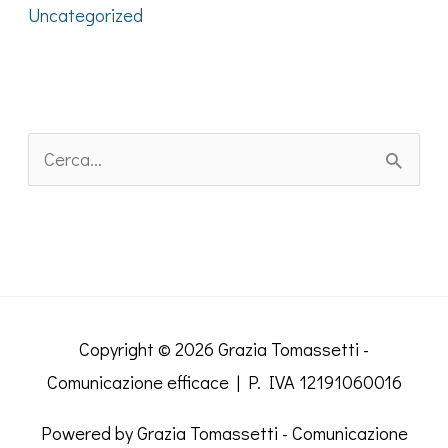
Uncategorized
C
e
r
c
a
:
Copyright © 2026
Grazia Tomassetti -
Comunicazione efficace
| P. IVA 12191060016
Powered by
Grazia Tomassetti - Comunicazione