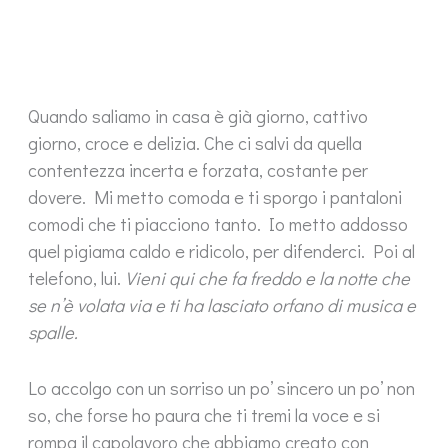
Quando saliamo in casa è già giorno, cattivo
giorno, croce e delizia. Che ci salvi da quella
contentezza incerta e forzata, costante per
dovere. Mi metto comoda e ti sporgo i pantaloni
comodi che ti piacciono tanto. Io metto addosso
quel pigiama caldo e ridicolo, per difenderci. Poi al
telefono, lui.
Vieni qui che fa freddo e la notte che
se n’è volata via e ti ha lasciato orfano di musica e
spalle.
Lo accolgo con un sorriso un po’ sincero un po’ non
so, che forse ho paura che ti tremi la voce e si
rompa il capolavoro che abbiamo creato con