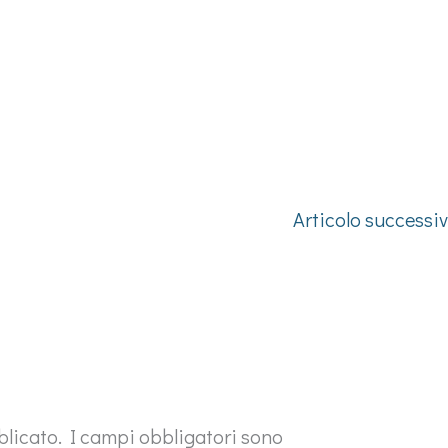
Articolo successi
blicato.
I campi obbligatori sono